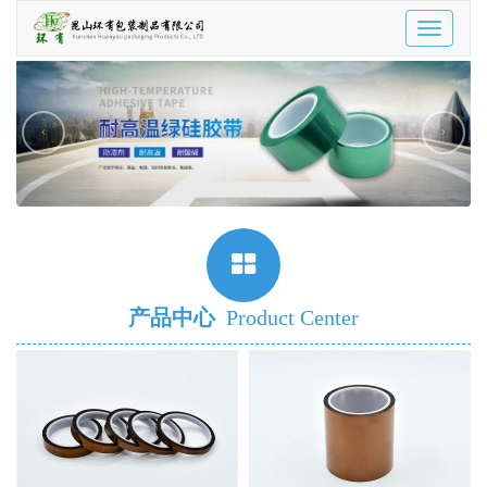
Toggle
navigatio
‹
›
产品中心
Product Center