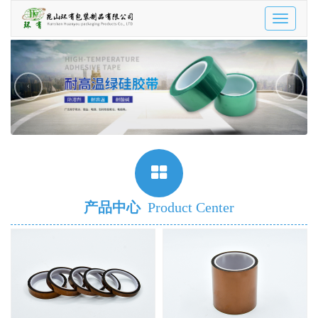
Toggle
navigatio
‹
›
产品中心
Product Center