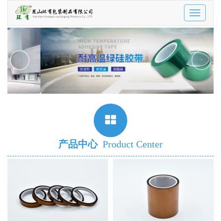
Toggle
navigatio
‹
›
产品中心
Product Center