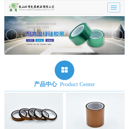
Toggle
navigatio
‹
›
产品中心
Product Center