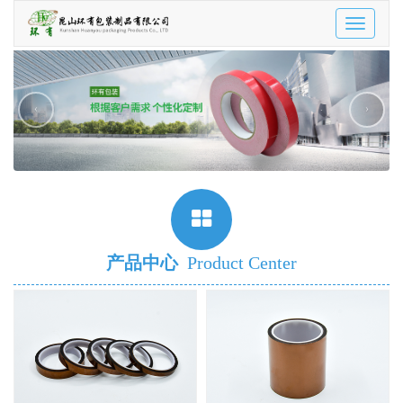
Toggle
navigatio
‹
›
产品中心
Product Center