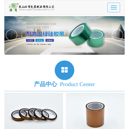
Toggle
navigatio
‹
›
产品中心
Product Center