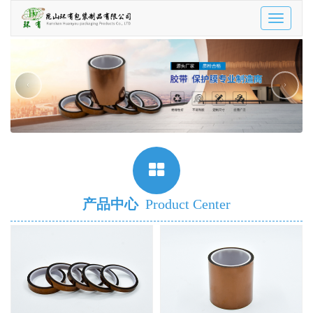
Toggle
navigatio
‹
›
产品中心
Product Center