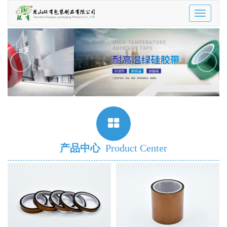
Toggle
navigatio
‹
›
产品中心
Product Center