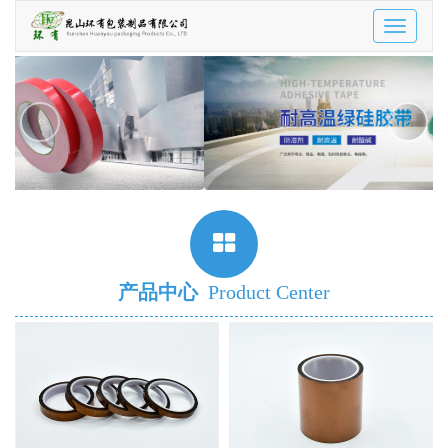
Toggle
navigatio
‹
›
产品中心
Product Center